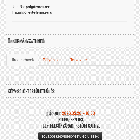
felelős:
polgármester
határidő:
értelemszerű
ÖNKORMÁNYZATI INFÓ
Hirdetmények
Pályázatok
Tervezetek
KÉPVISELŐ-TESTÜLETI ÜLÉS
IDŐPONT:
2026.05.26. - 16:30
JELLEG:
RENDES
HELY:
FELSŐNYÁRÁD, PETŐFI S.ÚT 7.
További képviselő-testületi ülések