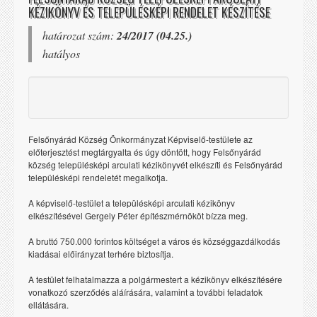
KÉZIKÖNYV ÉS TELEPÜLÉSKÉPI RENDELET KÉSZÍTÉSE
határozat szám:
24/2017 (04.25.)
hatályos
Felsőnyárád Község Önkormányzat Képviselő-testülete az
előterjesztést megtárgyalta és úgy döntött, hogy Felsőnyárád
község településképi arculati kézikönyvét elkészíti és Felsőnyárád
településképi rendeletét megalkotja.
A képviselő-testület a településképi arculati kézikönyv
elkészítésével Gergely Péter építészmérnököt bízza meg.
A bruttó 750.000 forintos költséget a város és községgazdálkodás
kiadásai előirányzat terhére biztosítja.
A testület felhatalmazza a polgármestert a kézikönyv elkészítésére
vonatkozó szerződés aláírására, valamint a további feladatok
ellátására.