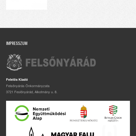
IMPRESSZUM
Felelős Kiadó
Felsőnyárás Önkormányzata
3721 Feslőnyárád, Alkotmány u. 8.