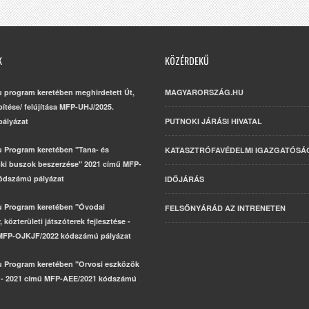
K
KÖZÉRDEKŰ
u program keretében meghirdetett Út,
MAGYARORSZÁG.HU
építése/ felújítása MFP-UHJ/2025.
ályázat
PUTNOKI JÁRÁSI HIVATAL
u Program keretében "Tana- és
KATASZTRÓFAVÉDELMI IGAZGATÓSÁ
ki buszok beszerzése" 2021 című MFP-
ódszámú pályázat
IDŐJÁRÁS
u Program keretében "Óvodai
FELSŐNYÁRÁD AZ INTRENETEN
 közterületi játszóterek fejlesztése -
MFP-OJKJF/2022 kódszámú pályázat
u Program keretében "Orvosi eszközök
 - 2021 című MFP-AEE/2021 kódszámú