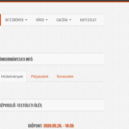
INTÉZMÉNYEK
HÍREK
GALÉRIA
KAPCSOLAT
ÖNKORMÁNYZATI INFÓ
Hirdetmények
Pályázatok
Tervezetek
KÉPVISELŐ-TESTÜLETI ÜLÉS
IDŐPONT:
2026.05.26. - 16:30