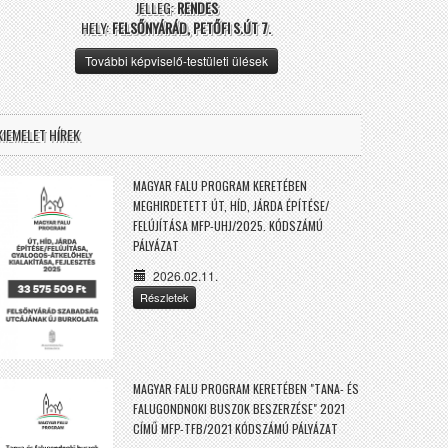
JELLEG:
RENDES
HELY:
FELSŐNYÁRÁD, PETŐFI S.ÚT 7.
További képviselő-testületi ülések
KIEMELET HÍREK
MAGYAR FALU PROGRAM KERETÉBEN
MEGHIRDETETT ÚT, HÍD, JÁRDA ÉPÍTÉSE/
FELÚJÍTÁSA MFP-UHJ/2025. KÓDSZÁMÚ
PÁLYÁZAT
2026.02.11.
Részletek
MAGYAR FALU PROGRAM KERETÉBEN "TANA- ÉS
FALUGONDNOKI BUSZOK BESZERZÉSE" 2021
CÍMŰ MFP-TFB/2021 KÓDSZÁMÚ PÁLYÁZAT