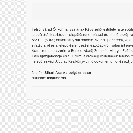
Felsőnyárád Önkormányzatának Képviselő-testülete  a települ
településfejlesztéssel, településrendezéssel és településkép 
5/2017. (V.03.) önkormányzati rendelet szerinti partnerek, valam
stratégiáról és a településrendezési eszközökről, valamint egy
Korm. rendelet szerint a Borsod-Abaúj-Zemplén Megyei Építés
Park Igazgatósága és a kulturális örökség védelméért felelős 
Településképi Arculati Kézikönyv című dokumentumot és azt j
felelős:
Bihari Aranka polgármester
határidő:
folyamatos