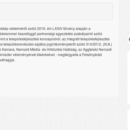
éskép védelméről szóló 2016. évi LXXIV törvény alapján a
védelemmel összefüggő partnerségi egyeztetés szabályairól szóló
int a településfejlesztési koncepcióról, az integrált településfejlesztés
es településrendezési sajátos jogintézményekről szóló 314/2012. (XI.8.)
z Kamara, Nemzeti Média- és Hírközlési Hatóság, az Aggteleki Nemzeti
miniszter véleményének kikérésével - megtárgyalta a Felsőnyárád
óváhagyja.