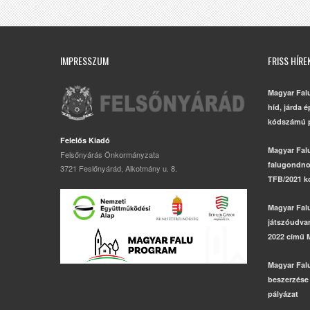
IMPRESSZUM
FRISS HÍRE
Magyar Fal
híd, járda 
kódszámú p
Felelős Kiadó
Magyar Fal
Felsőnyárás Önkormányzata
falugondno
3721 Feslőnyárád, Alkotmány u. 8.
TFB/2021 k
Magyar Fal
játszóudvar,
2022 című 
Magyar Fal
beszerzése
pályázat