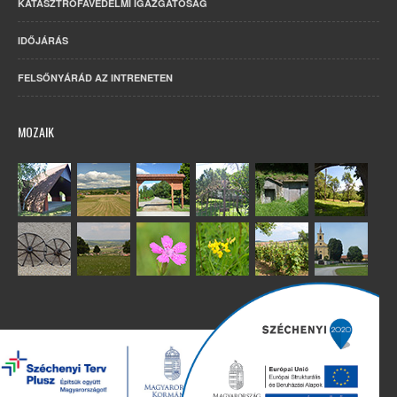
KATASZTRÓFAVÉDELMI IGAZGATÓSÁG
IDŐJÁRÁS
FELSŐNYÁRÁD AZ INTRENETEN
MOZAIK
Copyright 2022. Minden jog fenntartva. – Készítette:
Humán Kft.