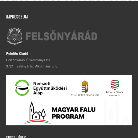
IMPRESSZUM
Felelős Kiadó
Felsőnyárás Önkormányzata
3721 Feslőnyárád, Alkotmány u. 8.
FRISS HÍREK