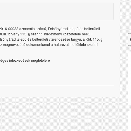
016-00033 azonosító számú, Felsőnyárád település belterületi
III. törvény 115. § szerinti, hirdetmény közzététele nélküli
nyárád település belterületi vízrendezése tárgyú, a Kbt. 115. §
hoz megnevezésű dokumentumot a határozat melléklete szerinti
ükséges intézkedések megtételére