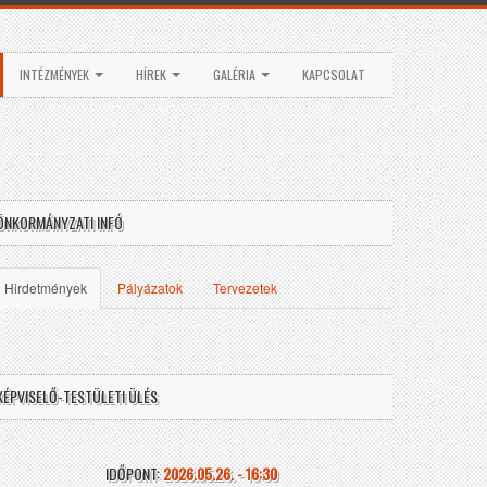
INTÉZMÉNYEK
HÍREK
GALÉRIA
KAPCSOLAT
ÖNKORMÁNYZATI INFÓ
Hirdetmények
Pályázatok
Tervezetek
KÉPVISELŐ-TESTÜLETI ÜLÉS
IDŐPONT:
2026.05.26. - 16:30