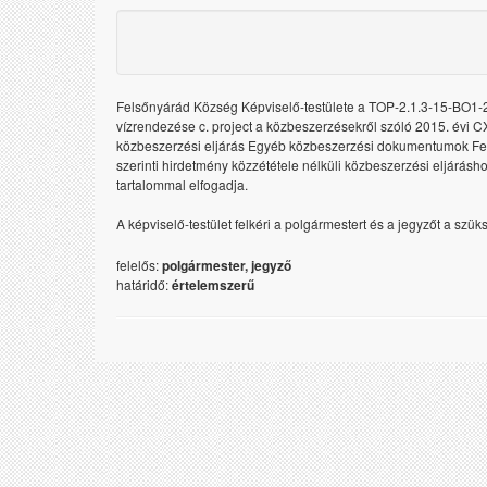
Felsőnyárád Község Képviselő-testülete a TOP-2.1.3-15-BO1-2
vízrendezése c. project a közbeszerzésekről szóló 2015. évi CXL
közbeszerzési eljárás Egyéb közbeszerzési dokumentumok Felső
szerinti hirdetmény közzététele nélküli közbeszerzési eljárás
tartalommal elfogadja.
A képviselő-testület felkéri a polgármestert és a jegyzőt a sz
felelős:
polgármester, jegyző
határidő:
értelemszerű