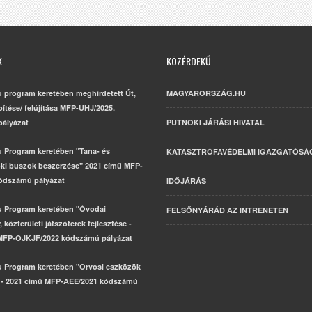
K
KÖZÉRDEKŰ
u program keretében meghirdetett Út,
MAGYARORSZÁG.HU
építése/ felújítása MFP-UHJ/2025.
ályázat
PUTNOKI JÁRÁSI HIVATAL
u Program keretében "Tana- és
KATASZTRÓFAVÉDELMI IGAZGATÓSÁ
ki buszok beszerzése" 2021 című MFP-
ódszámú pályázat
IDŐJÁRÁS
u Program keretében "Óvodai
FELSŐNYÁRÁD AZ INTRENETEN
 közterületi játszóterek fejlesztése -
MFP-OJKJF/2022 kódszámú pályázat
u Program keretében "Orvosi eszközök
 - 2021 című MFP-AEE/2021 kódszámú