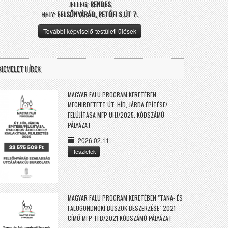
JELLEG:
RENDES
HELY:
FELSŐNYÁRÁD, PETŐFI S.ÚT 7.
További képviselő-testületi ülések
KIEMELET HÍREK
MAGYAR FALU PROGRAM KERETÉBEN
MEGHIRDETETT ÚT, HÍD, JÁRDA ÉPÍTÉSE/
FELÚJÍTÁSA MFP-UHJ/2025. KÓDSZÁMÚ
PÁLYÁZAT
2026.02.11.
Részletek
MAGYAR FALU PROGRAM KERETÉBEN "TANA- ÉS
FALUGONDNOKI BUSZOK BESZERZÉSE" 2021
CÍMŰ MFP-TFB/2021 KÓDSZÁMÚ PÁLYÁZAT