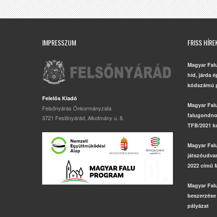
IMPRESSZUM
FRISS HÍRE
Magyar Fal
híd, járda 
kódszámú p
Felelős Kiadó
Magyar Fal
Felsőnyárás Önkormányzata
falugondno
3721 Feslőnyárád, Alkotmány u. 8.
TFB/2021 k
Magyar Fal
játszóudvar,
2022 című 
Magyar Fal
beszerzése
pályázat