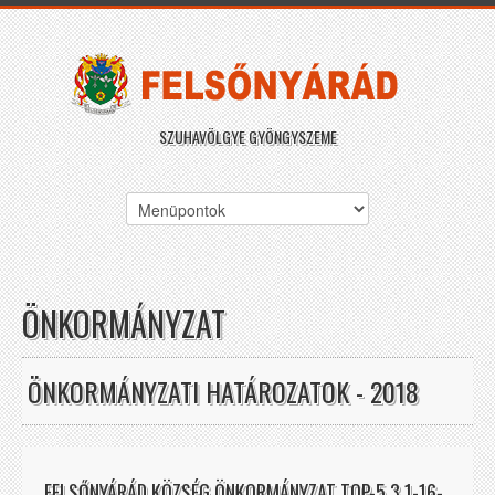
SZUHAVÖLGYE GYÖNGYSZEME
ÖNKORMÁNYZAT
ÖNKORMÁNYZATI HATÁROZATOK - 2018
FELSŐNYÁRÁD KÖZSÉG ÖNKORMÁNYZAT TOP-5.3.1-16-