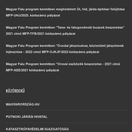
Magyar Falu program keretében meghirdetett Út, híd, járda építése/ felújítása
MFP-UHJ/2025. kódszámú pályázat
Magyar Falu Program keretében "Tana- és falugondnoki buszok beszerzése"
2021 című MFP-TFB/2021 kódszámú pályázat
Magyar Falu Program keretében "Óvodai játszóudvar, közterületi játszóterek
fejlesztése - 2022 című MFP-OJKJF/2022 kódszámú pályázat
Magyar Falu Program keretében "Orvosi eszközök beszerzése - 2021 című
MFP-AEE/2021 kódszámú pályázat
KÖZÉRDEKŰ
MAGYARORSZÁG.HU
PUTNOKI JÁRÁSI HIVATAL
KATASZTRÓFAVÉDELMI IGAZGATÓSÁG