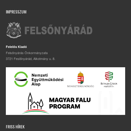
IMPRESSZUM
Felelős Kiadó
Felsőnyárás Önkormányzata
3721 Feslőnyárád, Alkotmány u. 8.
FRISS HÍREK