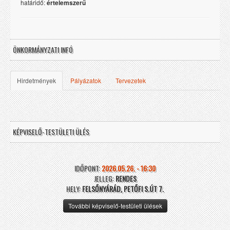
határidő:
értelemszerű
ÖNKORMÁNYZATI INFÓ
Hirdetmények
Pályázatok
Tervezetek
KÉPVISELŐ-TESTÜLETI ÜLÉS
IDŐPONT:
2026.05.26. - 16:30
JELLEG:
RENDES
HELY:
FELSŐNYÁRÁD, PETŐFI S.ÚT 7.
További képviselő-testületi ülések