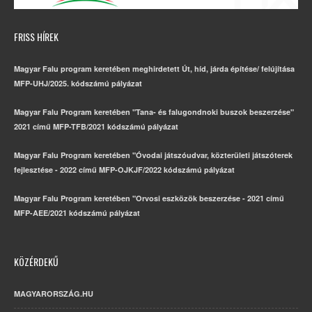
FRISS HÍREK
Magyar Falu program keretében meghirdetett Út, híd, járda építése/ felújítása
MFP-UHJ/2025. kódszámú pályázat
Magyar Falu Program keretében "Tana- és falugondnoki buszok beszerzése"
2021 című MFP-TFB/2021 kódszámú pályázat
Magyar Falu Program keretében "Óvodai játszóudvar, közterületi játszóterek
fejlesztése - 2022 című MFP-OJKJF/2022 kódszámú pályázat
Magyar Falu Program keretében "Orvosi eszközök beszerzése - 2021 című
MFP-AEE/2021 kódszámú pályázat
KÖZÉRDEKŰ
MAGYARORSZÁG.HU