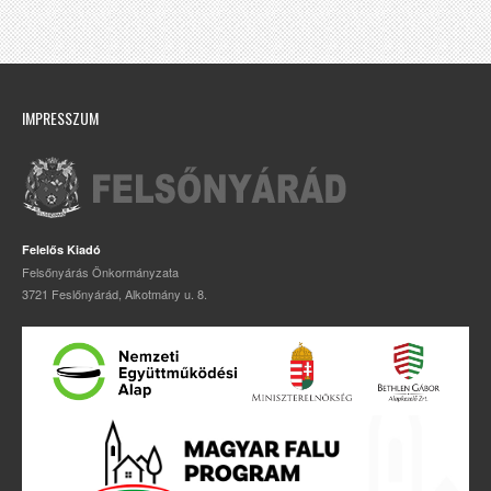
IMPRESSZUM
Felelős Kiadó
Felsőnyárás Önkormányzata
3721 Feslőnyárád, Alkotmány u. 8.