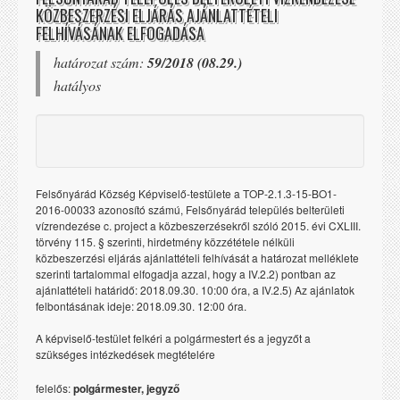
KÖZBESZERZÉSI ELJÁRÁS AJÁNLATTÉTELI
FELHÍVÁSÁNAK ELFOGADÁSA
határozat szám:
59/2018 (08.29.)
hatályos
Felsőnyárád Község Képviselő-testülete a TOP-2.1.3-15-BO1-
2016-00033 azonosító számú, Felsőnyárád település belterületi
vízrendezése c. project a közbeszerzésekről szóló 2015. évi CXLIII.
törvény 115. § szerinti, hirdetmény közzététele nélküli
közbeszerzési eljárás ajánlattételi felhívását a határozat melléklete
szerinti tartalommal elfogadja azzal, hogy a IV.2.2) pontban az
ajánlattételi határidő: 2018.09.30. 10:00 óra, a IV.2.5) Az ajánlatok
felbontásának ideje: 2018.09.30. 12:00 óra.
A képviselő-testület felkéri a polgármestert és a jegyzőt a
szükséges intézkedések megtételére
felelős:
polgármester, jegyző