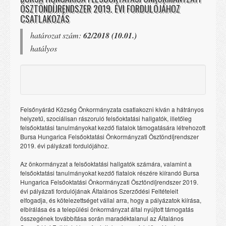
ÖSZTÖNDÍJRENDSZER 2019. ÉVI FORDULÓJÁHOZ
CSATLAKOZÁS
határozat szám:
62/2018 (10.01.)
hatályos
Felsőnyárád Község Önkormányzata csatlakozni kíván a hátrányos
helyzetű, szociálisan rászoruló felsőoktatási hallgatók, illetőleg
felsőoktatási tanulmányokat kezdő fiatalok támogatására létrehozott
Bursa Hungarica Felsőoktatási Önkormányzati Ösztöndíjrendszer
2019. évi pályázati fordulójához.
Az önkormányzat a felsőoktatási hallgatók számára, valamint a
felsőoktatási tanulmányokat kezdő fiatalok részére kiírandó Bursa
Hungarica Felsőoktatási Önkormányzati Ösztöndíjrendszer 2019.
évi pályázati fordulójának Általános Szerződési Feltételeit
elfogadja, és kötelezettséget vállal arra, hogy a pályázatok kiírása,
elbírálása és a települési önkormányzat által nyújtott támogatás
összegének továbbítása során maradéktalanul az Általános