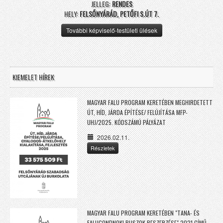
JELLEG:
RENDES
HELY:
FELSŐNYÁRÁD, PETŐFI S.ÚT 7.
További képviselő-testületi ülések
KIEMELET HÍREK
MAGYAR FALU PROGRAM KERETÉBEN MEGHIRDETETT
ÚT, HÍD, JÁRDA ÉPÍTÉSE/ FELÚJÍTÁSA MFP-
UHJ/2025. KÓDSZÁMÚ PÁLYÁZAT
2026.02.11.
Részletek
MAGYAR FALU PROGRAM KERETÉBEN "TANA- ÉS
FALUGONDNOKI BUSZOK BESZERZÉSE" 2021 CÍMŰ