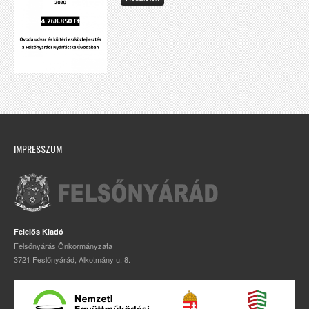
IMPRESSZUM
Felelős Kiadó
Felsőnyárás Önkormányzata
3721 Feslőnyárád, Alkotmány u. 8.