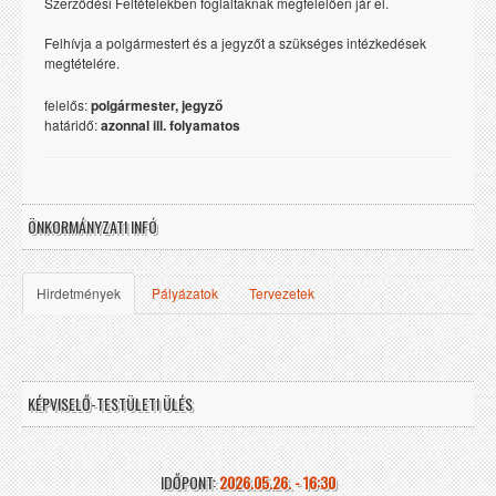
Szerződési Feltételekben foglaltaknak megfelelően jár el.
Felhívja a polgármestert és a jegyzőt a szükséges intézkedések
megtételére.
felelős:
polgármester, jegyző
határidő:
azonnal ill. folyamatos
ÖNKORMÁNYZATI INFÓ
Hirdetmények
Pályázatok
Tervezetek
KÉPVISELŐ-TESTÜLETI ÜLÉS
IDŐPONT:
2026.05.26. - 16:30