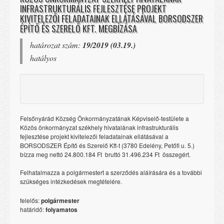
INFRASTRUKTURÁLIS FEJLESZTÉSE PROJEKT
KIVITELEZŐI FELADATAINAK ELLÁTÁSÁVAL BORSODSZER
ÉPÍTŐ ÉS SZERELŐ KFT. MEGBÍZÁSA
határozat szám:
19/2019 (03.19.)
hatályos
Felsőnyárád Község Önkormányzatának Képviselő-testülete a
Közös önkormányzat székhely hivatalának infrastrukturális
fejlesztése projekt kivitelezői feladatainak ellátásával a
BORSODSZER Építő és Szerelő Kft-t (3780 Edelény, Petőfi u. 5.)
bízza meg nettó 24.800.184 Ft  bruttó 31.496.234 Ft  összegért.
Felhatalmazza a polgármestert a szerződés aláírására és a további
szükséges intézkedések megtételére.
felelős:
polgármester
határidő:
folyamatos