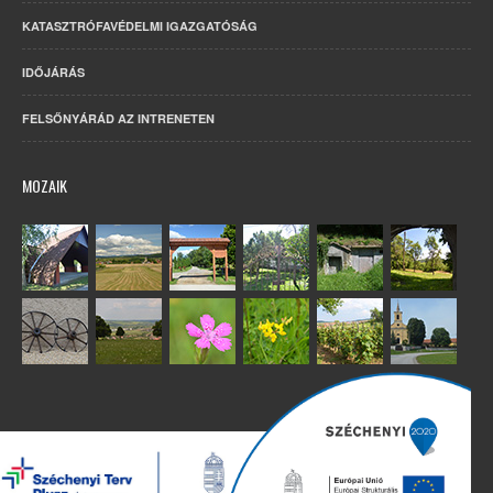
KATASZTRÓFAVÉDELMI IGAZGATÓSÁG
IDŐJÁRÁS
FELSŐNYÁRÁD AZ INTRENETEN
MOZAIK
Copyright 2022. Minden jog fenntartva. – Készítette:
Humán Kft.