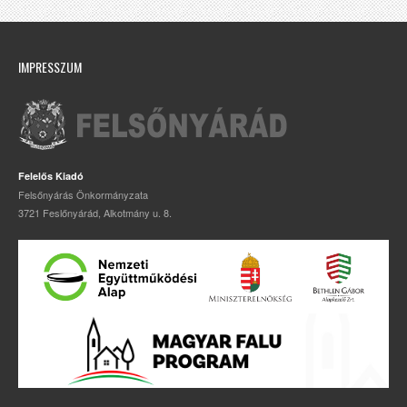
IMPRESSZUM
Felelős Kiadó
Felsőnyárás Önkormányzata
3721 Feslőnyárád, Alkotmány u. 8.