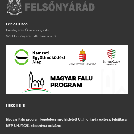
Felelős Kiadó
Felsőnyárás Önkormányzata
3721 Feslőnyárád, Alkotmány u. 8.
FRISS HÍREK
Magyar Falu program keretében meghirdetett Út, híd, járda építése/ felújítása
MFP-UHJ/2025. kódszámú pályázat