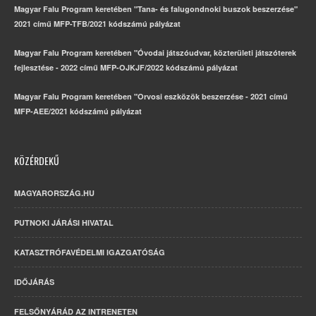
Magyar Falu Program keretében "Tana- és falugondnoki buszok beszerzése"
2021 című MFP-TFB/2021 kódszámú pályázat
Magyar Falu Program keretében "Óvodai játszóudvar, közterületi játszóterek
fejlesztése - 2022 című MFP-OJKJF/2022 kódszámú pályázat
Magyar Falu Program keretében "Orvosi eszközök beszerzése - 2021 című
MFP-AEE/2021 kódszámú pályázat
KÖZÉRDEKŰ
MAGYARORSZÁG.HU
PUTNOKI JÁRÁSI HIVATAL
KATASZTRÓFAVÉDELMI IGAZGATÓSÁG
IDŐJÁRÁS
FELSŐNYÁRÁD AZ INTRENETEN