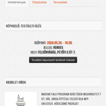
Hirdetmények
Pályázatok
Tervezetek
KÉPVISELŐ-TESTÜLETI ÜLÉS
IDŐPONT:
2026.05.26. - 16:30
JELLEG:
RENDES
HELY:
FELSŐNYÁRÁD, PETŐFI S.ÚT 7.
További képviselő-testületi ülések
KIEMELET HÍREK
MAGYAR FALU PROGRAM KERETÉBEN MEGHIRDETETT
ÚT, HÍD, JÁRDA ÉPÍTÉSE/ FELÚJÍTÁSA MFP-
UHJ/2025. KÓDSZÁMÚ PÁLYÁZAT