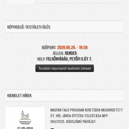
KÉPVISELŐ-TESTÜLETI ÜLÉS
IDŐPONT:
2026.05.26. - 16:30
JELLEG:
RENDES
HELY:
FELSŐNYÁRÁD, PETŐFI S.ÚT 7.
További képviselő-testületi ülések
KIEMELET HÍREK
MAGYAR FALU PROGRAM KERETÉBEN MEGHIRDETETT
ÚT, HÍD, JÁRDA ÉPÍTÉSE/ FELÚJÍTÁSA MFP-
UHJ/2025. KÓDSZÁMÚ PÁLYÁZAT