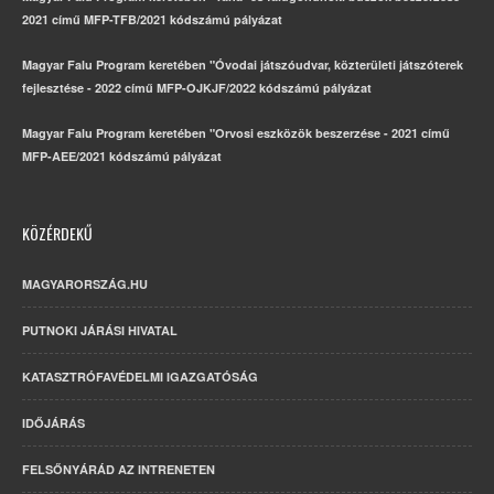
2021 című MFP-TFB/2021 kódszámú pályázat
Magyar Falu Program keretében "Óvodai játszóudvar, közterületi játszóterek
fejlesztése - 2022 című MFP-OJKJF/2022 kódszámú pályázat
Magyar Falu Program keretében "Orvosi eszközök beszerzése - 2021 című
MFP-AEE/2021 kódszámú pályázat
KÖZÉRDEKŰ
MAGYARORSZÁG.HU
PUTNOKI JÁRÁSI HIVATAL
KATASZTRÓFAVÉDELMI IGAZGATÓSÁG
IDŐJÁRÁS
FELSŐNYÁRÁD AZ INTRENETEN