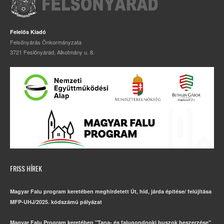
Felelős Kiadó
Felsőnyárás Önkormányzata
3721 Feslőnyárád, Alkotmány u. 8.
FRISS HÍREK
Magyar Falu program keretében meghirdetett Út, híd, járda építése/ felújítása
MFP-UHJ/2025. kódszámú pályázat
Magyar Falu Program keretében "Tana- és falugondnoki buszok beszerzése"