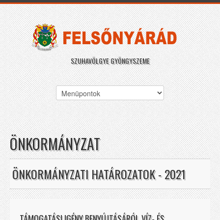
SZUHAVÖLGYE GYÖNGYSZEME
ÖNKORMÁNYZAT
ÖNKORMÁNYZATI HATÁROZATOK - 2021
TÁMOGATÁSI IGÉNY BENYÚJTÁSÁRÓL VÍZ- ÉS