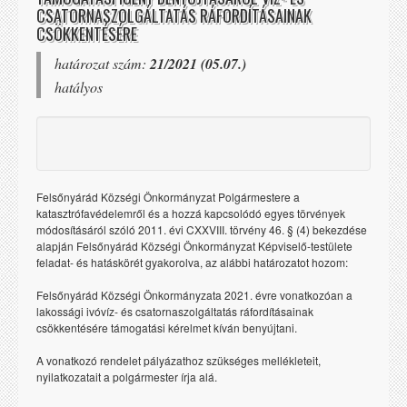
CSATORNASZOLGÁLTATÁS RÁFORDÍTÁSAINAK
CSÖKKENTÉSÉRE
határozat szám:
21/2021 (05.07.)
hatályos
Felsőnyárád Községi Önkormányzat Polgármestere a
katasztrófavédelemről és a hozzá kapcsolódó egyes törvények
módosításáról szóló 2011. évi CXXVIII. törvény 46. § (4) bekezdése
alapján Felsőnyárád Községi Önkormányzat Képviselő-testülete
feladat- és hatáskörét gyakorolva, az alábbi határozatot hozom:
Felsőnyárád Községi Önkormányzata 2021. évre vonatkozóan a
lakossági ivóvíz- és csatornaszolgáltatás ráfordításainak
csökkentésére támogatási kérelmet kíván benyújtani.
A vonatkozó rendelet pályázathoz szükséges mellékleteit,
nyilatkozatait a polgármester írja alá.