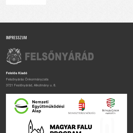
IMPRESSZUM
Felelős Kiadó
Felsőnyárás Önkormányzata
3721 Feslőnyárád, Alkotmány u. 8.