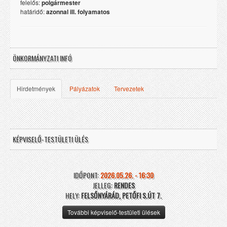
felelős:
polgármester
határidő:
azonnal ill. folyamatos
ÖNKORMÁNYZATI INFÓ
Hirdetmények
Pályázatok
Tervezetek
KÉPVISELŐ-TESTÜLETI ÜLÉS
IDŐPONT:
2026.05.26. - 16:30
JELLEG:
RENDES
HELY:
FELSŐNYÁRÁD, PETŐFI S.ÚT 7.
További képviselő-testületi ülések