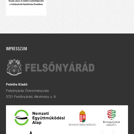
IMPRESSZUM
Felelős Kiadó
Felsőnyárás Önkormányzata
3721 Feslőnyárád, Alkotmány u. 8.