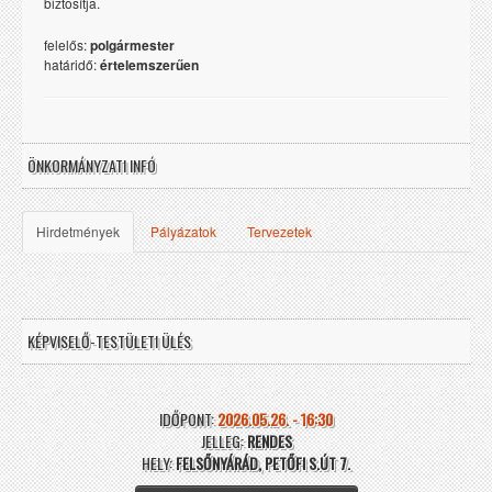
biztosítja.
felelős:
polgármester
határidő:
értelemszerűen
ÖNKORMÁNYZATI INFÓ
Hirdetmények
Pályázatok
Tervezetek
KÉPVISELŐ-TESTÜLETI ÜLÉS
IDŐPONT:
2026.05.26. - 16:30
JELLEG:
RENDES
HELY:
FELSŐNYÁRÁD, PETŐFI S.ÚT 7.