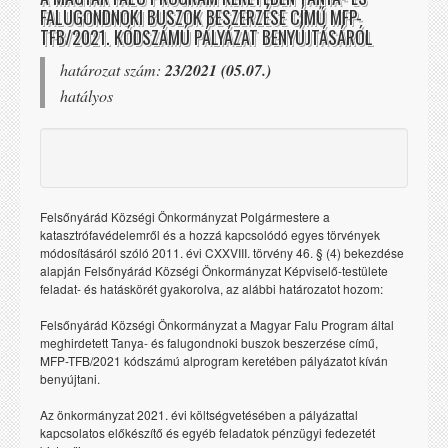
FALUGONDNOKI BUSZOK BESZERZÉSE CÍMŰ MFP-
TFB/2021. KÓDSZÁMÚ PÁLYÁZAT BENYÚJTÁSÁRÓL
határozat szám:
23/2021 (05.07.)
hatályos
Felsőnyárád Községi Önkormányzat Polgármestere a
katasztrófavédelemről és a hozzá kapcsolódó egyes törvények
módosításáról szóló 2011. évi CXXVIII. törvény 46. § (4) bekezdése
alapján Felsőnyárád Községi Önkormányzat Képviselő-testülete
feladat- és hatáskörét gyakorolva, az alábbi határozatot hozom:
Felsőnyárád Községi Önkormányzat a Magyar Falu Program által
meghirdetett Tanya- és falugondnoki buszok beszerzése című,
MFP-TFB/2021 kódszámú alprogram keretében pályázatot kíván
benyújtani.
Az önkormányzat 2021. évi költségvetésében a pályázattal
kapcsolatos előkészítő és egyéb feladatok pénzügyi fedezetét