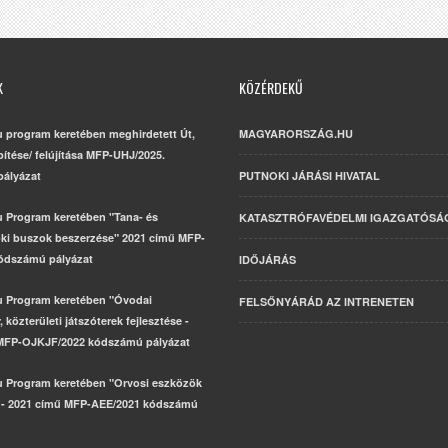
K
KÖZÉRDEKŰ
u program keretében meghirdetett Út,
MAGYARORSZÁG.HU
építése/ felújítása MFP-UHJ/2025.
ályázat
PUTNOKI JÁRÁSI HIVATAL
u Program keretében "Tana- és
KATASZTRÓFAVÉDELMI IGAZGATÓSÁ
ki buszok beszerzése" 2021 című MFP-
ódszámú pályázat
IDŐJÁRÁS
u Program keretében "Óvodai
FELSŐNYÁRÁD AZ INTRENETEN
 közterületi játszóterek fejlesztése -
MFP-OJKJF/2022 kódszámú pályázat
u Program keretében "Orvosi eszközök
 - 2021 című MFP-AEE/2021 kódszámú