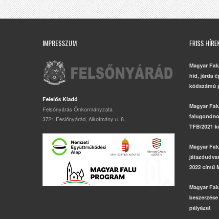
IMPRESSZUM
FRISS HÍRE
Magyar Fal
híd, járda 
kódszámú p
Felelős Kiadó
Magyar Fal
Felsőnyárás Önkormányzata
falugondno
3721 Feslőnyárád, Alkotmány u. 8.
TFB/2021 k
Magyar Fal
játszóudvar,
2022 című 
Magyar Fal
beszerzése
pályázat