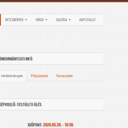
INTÉZMÉNYEK
HÍREK
GALÉRIA
KAPCSOLAT
ÖNKORMÁNYZATI INFÓ
Hirdetmények
Pályázatok
Tervezetek
KÉPVISELŐ-TESTÜLETI ÜLÉS
IDŐPONT:
2026.05.26. - 16:30