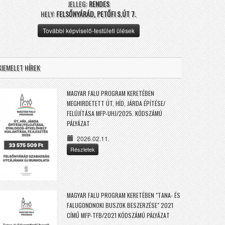
JELLEG:
RENDES
HELY:
FELSŐNYÁRÁD, PETŐFI S.ÚT 7.
További képviselő-testületi ülések
KIEMELET HÍREK
MAGYAR FALU PROGRAM KERETÉBEN
MEGHIRDETETT ÚT, HÍD, JÁRDA ÉPÍTÉSE/
FELÚJÍTÁSA MFP-UHJ/2025. KÓDSZÁMÚ
PÁLYÁZAT
2026.02.11.
Részletek
MAGYAR FALU PROGRAM KERETÉBEN "TANA- ÉS
FALUGONDNOKI BUSZOK BESZERZÉSE" 2021
CÍMŰ MFP-TFB/2021 KÓDSZÁMÚ PÁLYÁZAT