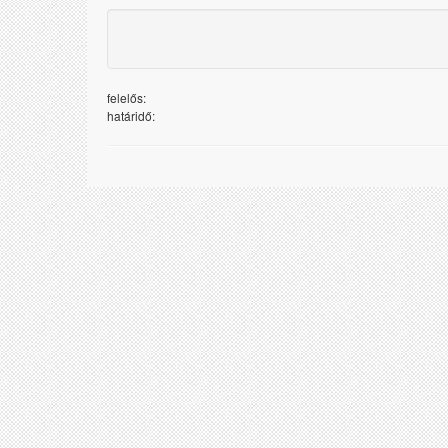
felelős:
határidő: