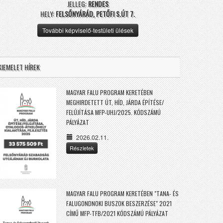
JELLEG:
RENDES
HELY:
FELSŐNYÁRÁD, PETŐFI S.ÚT 7.
További képviselő-testületi ülések
KIEMELET HÍREK
MAGYAR FALU PROGRAM KERETÉBEN
MEGHIRDETETT ÚT, HÍD, JÁRDA ÉPÍTÉSE/
FELÚJÍTÁSA MFP-UHJ/2025. KÓDSZÁMÚ
PÁLYÁZAT
2026.02.11.
Részletek
MAGYAR FALU PROGRAM KERETÉBEN "TANA- ÉS
FALUGONDNOKI BUSZOK BESZERZÉSE" 2021
CÍMŰ MFP-TFB/2021 KÓDSZÁMÚ PÁLYÁZAT