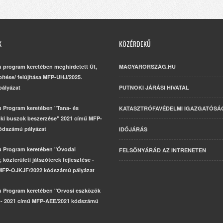
K
KÖZÉRDEKŰ
u program keretében meghirdetett Út,
MAGYARORSZÁG.HU
építése/ felújítása MFP-UHJ/2025.
ályázat
PUTNOKI JÁRÁSI HIVATAL
u Program keretében "Tana- és
KATASZTRÓFAVÉDELMI IGAZGATÓSÁ
ki buszok beszerzése" 2021 című MFP-
ódszámú pályázat
IDŐJÁRÁS
u Program keretében "Óvodai
FELSŐNYÁRÁD AZ INTRENETEN
 közterületi játszóterek fejlesztése -
MFP-OJKJF/2022 kódszámú pályázat
u Program keretében "Orvosi eszközök
 - 2021 című MFP-AEE/2021 kódszámú