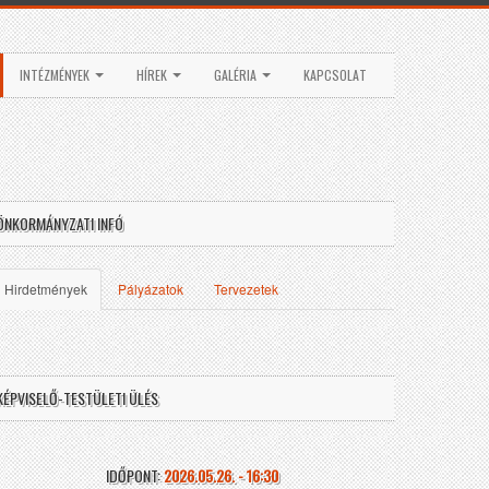
INTÉZMÉNYEK
HÍREK
GALÉRIA
KAPCSOLAT
ÖNKORMÁNYZATI INFÓ
Hirdetmények
Pályázatok
Tervezetek
KÉPVISELŐ-TESTÜLETI ÜLÉS
IDŐPONT:
2026.05.26. - 16:30