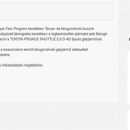
yar Falu Program keretében Tanya- és falugondnoki buszok
ályázati támogatás keretében a legkedvezőbb ajánlatot adó Balogh
eszerezni a TOYOTA PROACE SHUTTLE 2.0 D-4D típusú gépjárművel.
t a beszerzésre kerülő falugondnoki gépjármű adásvételi
telére.
s intézkedések megtételére.