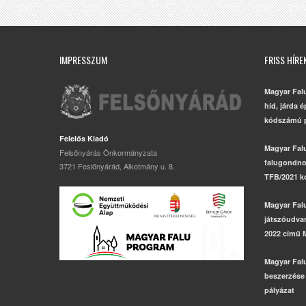
IMPRESSZUM
FRISS HÍRE
Magyar Fal
híd, járda 
kódszámú p
Felelős Kiadó
Magyar Fal
Felsőnyárás Önkormányzata
falugondno
3721 Feslőnyárád, Alkotmány u. 8.
TFB/2021 k
Magyar Fal
játszóudvar,
2022 című 
Magyar Fal
beszerzése
pályázat