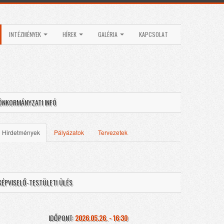
INTÉZMÉNYEK
HÍREK
GALÉRIA
KAPCSOLAT
ÖNKORMÁNYZATI INFÓ
Hirdetmények
Pályázatok
Tervezetek
KÉPVISELŐ-TESTÜLETI ÜLÉS
IDŐPONT:
2026.05.26. - 16:30