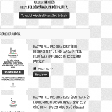
JELLEG:
RENDES
HELY:
FELSŐNYÁRÁD, PETŐFI S.ÚT 7.
További képviselő-testületi ülések
KIEMELET HÍREK
MAGYAR FALU PROGRAM KERETÉBEN
MEGHIRDETETT ÚT, HÍD, JÁRDA ÉPÍTÉSE/
FELÚJÍTÁSA MFP-UHJ/2025. KÓDSZÁMÚ
PÁLYÁZAT
2026.02.11.
Részletek
MAGYAR FALU PROGRAM KERETÉBEN "TANA- ÉS
FALUGONDNOKI BUSZOK BESZERZÉSE" 2021
CÍMŰ MFP-TFB/2021 KÓDSZÁMÚ PÁLYÁZAT