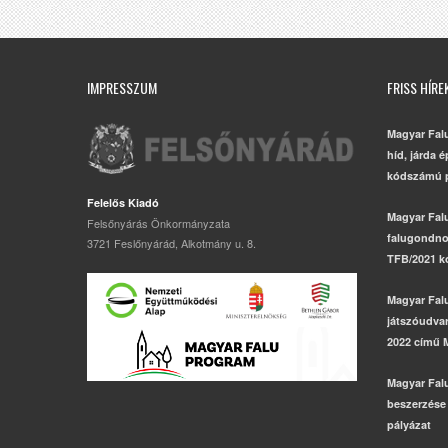
IMPRESSZUM
FRISS HÍRE
Magyar Fal
híd, járda 
kódszámú p
Felelős Kiadó
Magyar Fal
Felsőnyárás Önkormányzata
falugondno
3721 Feslőnyárád, Alkotmány u. 8.
TFB/2021 k
Magyar Fal
játszóudvar,
2022 című 
Magyar Fal
beszerzése
pályázat