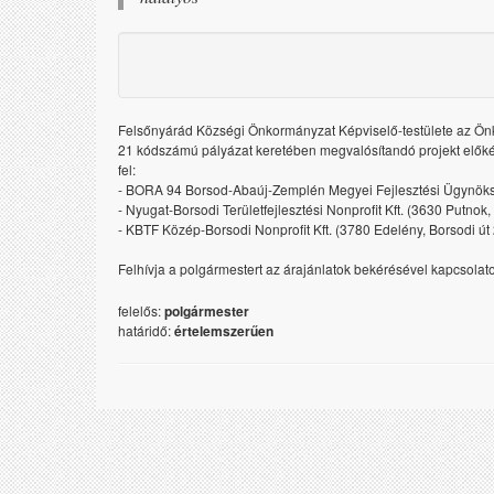
Felsőnyárád Községi Önkormányzat Képviselő-testülete az Önk
21 kódszámú pályázat keretében megvalósítandó projekt előkés
fel:
- BORA 94 Borsod-Abaúj-Zemplén Megyei Fejlesztési Ügynökség 
- Nyugat-Borsodi Területfejlesztési Nonprofit Kft. (3630 Putnok, 
- KBTF Közép-Borsodi Nonprofit Kft. (3780 Edelény, Borsodi út 2
Felhívja a polgármestert az árajánlatok bekérésével kapcsolat
felelős:
polgármester
határidő:
értelemszerűen