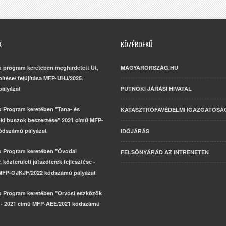
K
KÖZÉRDEKŰ
u program keretében meghirdetett Út,
MAGYARORSZÁG.HU
építése/ felújítása MFP-UHJ/2025.
ályázat
PUTNOKI JÁRÁSI HIVATAL
u Program keretében "Tana- és
KATASZTRÓFAVÉDELMI IGAZGATÓSÁ
ki buszok beszerzése" 2021 című MFP-
ódszámú pályázat
IDŐJÁRÁS
u Program keretében "Óvodai
FELSŐNYÁRÁD AZ INTRENETEN
 közterületi játszóterek fejlesztése -
MFP-OJKJF/2022 kódszámú pályázat
u Program keretében "Orvosi eszközök
 - 2021 című MFP-AEE/2021 kódszámú