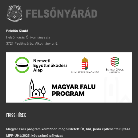
Felelős Kiadó
Felsőnyárás Önkormányzata
3721 Feslőnyárád, Alkotmány u. 8.
FRISS HÍREK
Magyar Falu program keretében meghirdetett Út, híd, járda építése/ felújítása
MFP-UHJ/2025. kódszámú pályázat