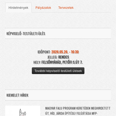
Hirdetmények
Pályázatok
Tervezetek
KÉPVISELŐ-TESTÜLETI ÜLÉS
IDŐPONT:
2026.05.26. - 16:30
JELLEG:
RENDES
HELY:
FELSŐNYÁRÁD, PETŐFI S.ÚT 7.
További képviselő-testületi ülések
KIEMELET HÍREK
MAGYAR FALU PROGRAM KERETÉBEN MEGHIRDETETT
ÚT, HÍD, JÁRDA ÉPÍTÉSE/ FELÚJÍTÁSA MFP-