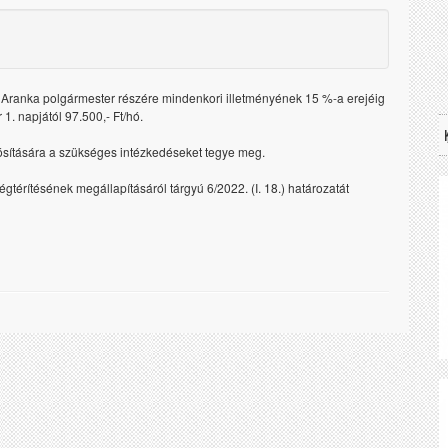
 Aranka polgármester részére mindenkori illetményének 15 %-a erejéig
1. napjától 97.500,- Ft/hó.
lyósítására a szükséges intézkedéseket tegye meg.
gtérítésének megállapításáról tárgyú 6/2022. (I. 18.) határozatát