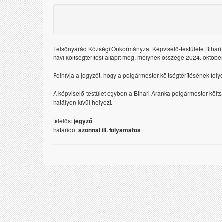
Felsőnyárád Községi Önkormányzat Képviselő-testülete Bihari
havi költségtérítést állapít meg, melynek összege 2024. október 
Felhívja a jegyzőt, hogy a polgármester költségtérítésének fo
A képviselő-testület egyben a Bihari Aranka polgármester költsé
hatályon kívül helyezi.
felelős:
jegyző
határidő:
azonnal ill. folyamatos