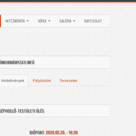
INTÉZMÉNYEK
HÍREK
GALÉRIA
KAPCSOLAT
ÖNKORMÁNYZATI INFÓ
Hirdetmények
Pályázatok
Tervezetek
KÉPVISELŐ-TESTÜLETI ÜLÉS
IDŐPONT:
2026.05.26. - 16:30