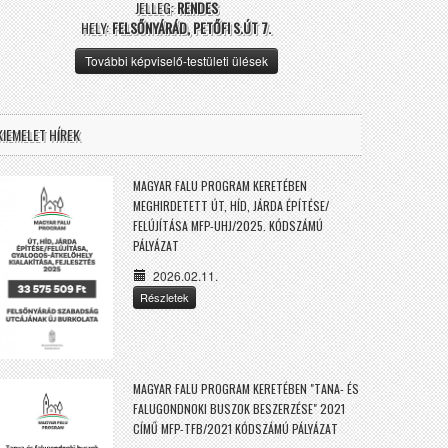
JELLEG:
RENDES
HELY:
FELSŐNYÁRÁD, PETŐFI S.ÚT 7.
További képviselő-testületi ülések
KIEMELET HÍREK
MAGYAR FALU PROGRAM KERETÉBEN
MEGHIRDETETT ÚT, HÍD, JÁRDA ÉPÍTÉSE/
FELÚJÍTÁSA MFP-UHJ/2025. KÓDSZÁMÚ
PÁLYÁZAT
2026.02.11.
Részletek
MAGYAR FALU PROGRAM KERETÉBEN "TANA- ÉS
FALUGONDNOKI BUSZOK BESZERZÉSE" 2021
CÍMŰ MFP-TFB/2021 KÓDSZÁMÚ PÁLYÁZAT