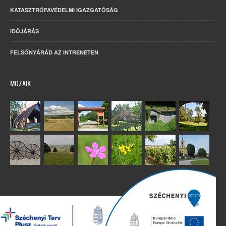
KATASZTRÓFAVÉDELMI IGAZGATÓSÁG
IDŐJÁRÁS
FELSŐNYÁRÁD AZ INTRENETEN
MOZAIK
Copyright 2022. Minden jog fenntartva. – Készítette:
Humán Kft.