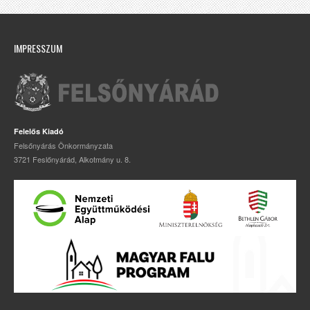
IMPRESSZUM
Felelős Kiadó
Felsőnyárás Önkormányzata
3721 Feslőnyárád, Alkotmány u. 8.