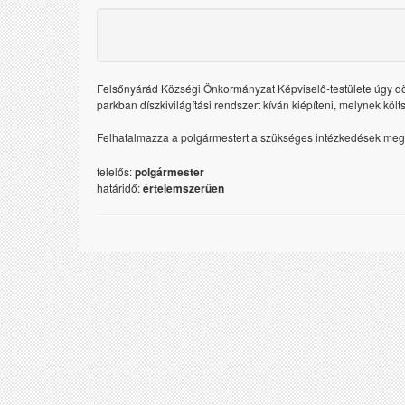
Felsőnyárád Községi Önkormányzat Képviselő-testülete úgy dön
parkban díszkivilágítási rendszert kíván kiépíteni, melynek köl
Felhatalmazza a polgármestert a szükséges intézkedések megt
felelős:
polgármester
határidő:
értelemszerűen