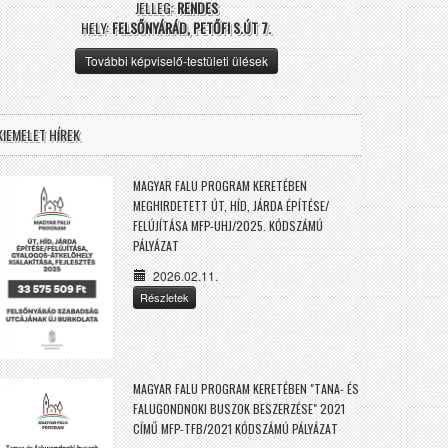
JELLEG:
RENDES
HELY:
FELSŐNYÁRÁD, PETŐFI S.ÚT 7.
További képviselő-testületi ülések
KIEMELET HÍREK
MAGYAR FALU PROGRAM KERETÉBEN
MEGHIRDETETT ÚT, HÍD, JÁRDA ÉPÍTÉSE/
FELÚJÍTÁSA MFP-UHJ/2025. KÓDSZÁMÚ
PÁLYÁZAT
2026.02.11.
Részletek
MAGYAR FALU PROGRAM KERETÉBEN "TANA- ÉS
FALUGONDNOKI BUSZOK BESZERZÉSE" 2021
CÍMŰ MFP-TFB/2021 KÓDSZÁMÚ PÁLYÁZAT