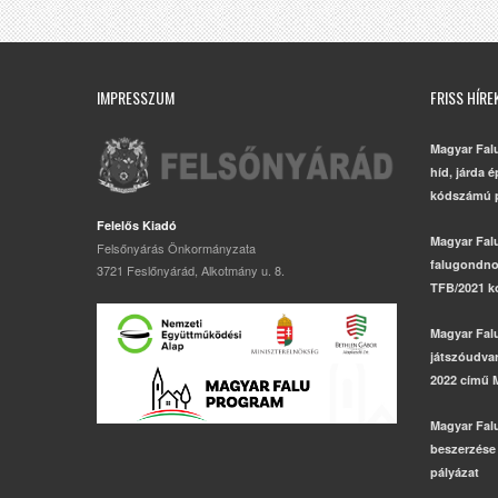
IMPRESSZUM
FRISS HÍRE
Magyar Fal
híd, járda 
kódszámú p
Felelős Kiadó
Magyar Fal
Felsőnyárás Önkormányzata
falugondno
3721 Feslőnyárád, Alkotmány u. 8.
TFB/2021 k
Magyar Fal
játszóudvar,
2022 című 
Magyar Fal
beszerzése
pályázat