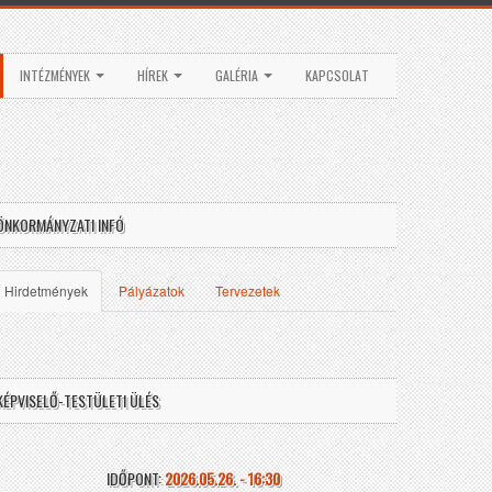
INTÉZMÉNYEK
HÍREK
GALÉRIA
KAPCSOLAT
ÖNKORMÁNYZATI INFÓ
Hirdetmények
Pályázatok
Tervezetek
KÉPVISELŐ-TESTÜLETI ÜLÉS
IDŐPONT:
2026.05.26. - 16:30