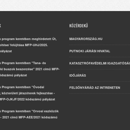
K
KÖZÉRDEKŰ
u program keretében meghirdetett Út,
MAGYARORSZÁG.HU
építése/ felújítása MFP-UHJ/2025.
ályázat
PUTNOKI JÁRÁSI HIVATAL
u Program keretében "Tana- és
KATASZTRÓFAVÉDELMI IGAZGATÓSÁ
ki buszok beszerzése" 2021 című MFP-
ódszámú pályázat
IDŐJÁRÁS
u Program keretében "Óvodai
FELSŐNYÁRÁD AZ INTRENETEN
 közterületi játszóterek fejlesztése -
MFP-OJKJF/2022 kódszámú pályázat
u Program keretében "Orvosi eszközök
 - 2021 című MFP-AEE/2021 kódszámú