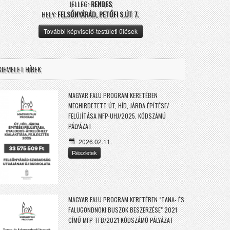
JELLEG:
RENDES
HELY:
FELSŐNYÁRÁD, PETŐFI S.ÚT 7.
További képviselő-testületi ülések
KIEMELET HÍREK
MAGYAR FALU PROGRAM KERETÉBEN
MEGHIRDETETT ÚT, HÍD, JÁRDA ÉPÍTÉSE/
FELÚJÍTÁSA MFP-UHJ/2025. KÓDSZÁMÚ
PÁLYÁZAT
2026.02.11.
Részletek
MAGYAR FALU PROGRAM KERETÉBEN "TANA- ÉS
FALUGONDNOKI BUSZOK BESZERZÉSE" 2021
CÍMŰ MFP-TFB/2021 KÓDSZÁMÚ PÁLYÁZAT