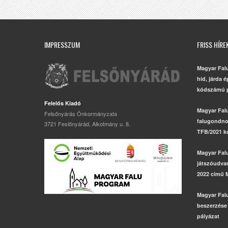
IMPRESSZUM
FRISS HÍRE
Magyar Fal
híd, járda 
kódszámú p
Felelős Kiadó
Magyar Fal
Felsőnyárás Önkormányzata
falugondno
3721 Feslőnyárád, Alkotmány u. 8.
TFB/2021 k
Magyar Fal
játszóudvar,
2022 című 
Magyar Fal
beszerzése
pályázat