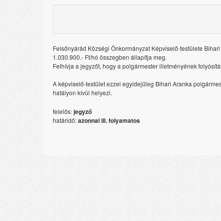
Felsőnyárád Községi Önkormányzat Képviselő-testülete Bihari A
1.030.900.- Ft/hó összegben állapítja meg.
Felhívja a jegyzőt, hogy a polgármester illetményének folyósí
A képviselő-testület ezzel egyidejűleg Bihari Aranka polgármes
hatályon kívül helyezi.
felelős:
jegyző
határidő:
azonnal ill. folyamatos