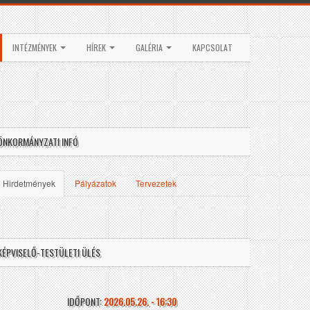
INTÉZMÉNYEK
HÍREK
GALÉRIA
KAPCSOLAT
ÖNKORMÁNYZATI INFÓ
Hirdetmények
Pályázatok
Tervezetek
KÉPVISELŐ-TESTÜLETI ÜLÉS
IDŐPONT:
2026.05.26. - 16:30