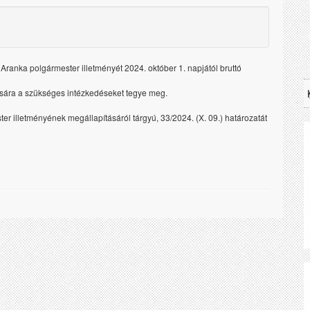
ranka polgármester illetményét 2024. október 1. napjától bruttó
tására a szükséges intézkedéseket tegye meg.
ter illetményének megállapításáról tárgyú, 33/2024. (X. 09.) határozatát