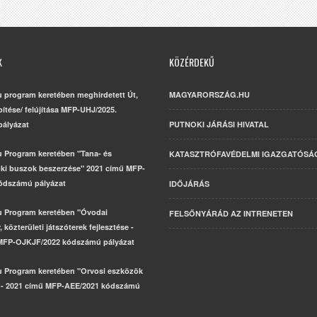
K
KÖZÉRDEKŰ
u program keretében meghirdetett Út,
MAGYARORSZÁG.HU
építése/ felújítása MFP-UHJ/2025.
ályázat
PUTNOKI JÁRÁSI HIVATAL
u Program keretében "Tana- és
KATASZTRÓFAVÉDELMI IGAZGATÓSÁ
ki buszok beszerzése" 2021 című MFP-
ódszámú pályázat
IDŐJÁRÁS
u Program keretében "Óvodai
FELSŐNYÁRÁD AZ INTRENETEN
 közterületi játszóterek fejlesztése -
MFP-OJKJF/2022 kódszámú pályázat
u Program keretében "Orvosi eszközök
 - 2021 című MFP-AEE/2021 kódszámú