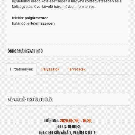
ügyleteiből eredő kötelezettségeit a tárgyévi költségvetésében és a
költségvetési évet követő három évben nem tervez.
felelős:
polgármester
határidő:
értelemszerűen
ÖNKORMÁNYZATI INFÓ
Hirdetmények
Pályázatok
Tervezetek
KÉPVISELŐ-TESTÜLETI ÜLÉS
IDŐPONT:
2026.05.26. - 16:30
JELLEG:
RENDES
HELY:
FELSŐNYÁRÁD, PETŐFI S.ÚT 7.