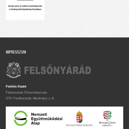
IMPRESSZUM
Felelős Kiadó
Felsőnyárás Önkormányzata
3721 Feslőnyárád, Alkotmány u. 8.