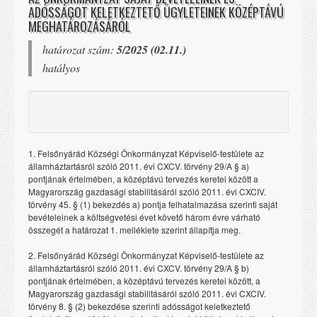
ADÓSSÁGOT KELETKEZTETŐ ÜGYLETEINEK KÖZÉPTÁVÚ
MEGHATÁROZÁSÁRÓL
határozat szám:
5/2025 (02.11.)
hatályos
1. Felsőnyárád Községi Önkormányzat Képviselő-testülete az
államháztartásról szóló 2011. évi CXCV. törvény 29/A § a)
pontjának értelmében, a középtávú tervezés keretei között a
Magyarország gazdasági stabilitásáról szóló 2011. évi CXCIV.
törvény 45. § (1) bekezdés a) pontja felhatalmazása szerinti saját
bevételeinek a költségvetési évet követő három évre várható
összegét a határozat 1. melléklete szerint állapítja meg.
2. Felsőnyárád Községi Önkormányzat Képviselő-testülete az
államháztartásról szóló 2011. évi CXCV. törvény 29/A § b)
pontjának értelmében, a középtávú tervezés keretei között, a
Magyarország gazdasági stabilitásáról szóló 2011. évi CXCIV.
törvény 8. § (2) bekezdése szerinti adósságot keletkeztető