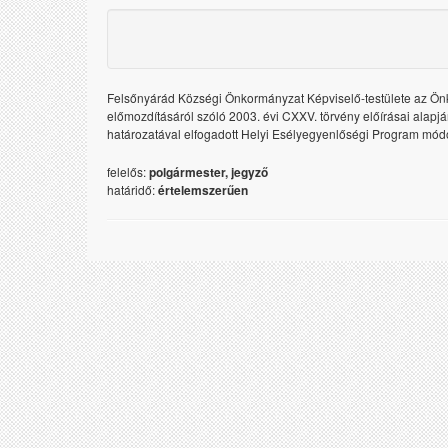
Felsőnyárád Községi Önkormányzat Képviselő-testülete az Ö
előmozdításáról szóló 2003. évi CXXV. törvény előírásai alapjá
határozatával elfogadott Helyi Esélyegyenlőségi Program módos
felelős:
polgármester, jegyző
határidő:
értelemszerűen