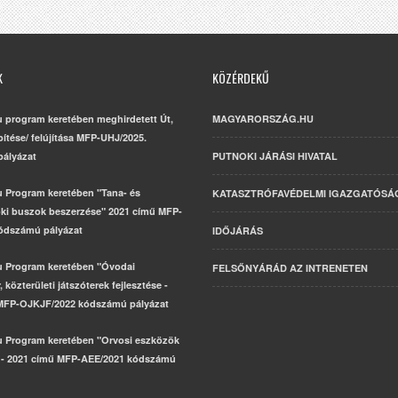
K
KÖZÉRDEKŰ
u program keretében meghirdetett Út,
MAGYARORSZÁG.HU
építése/ felújítása MFP-UHJ/2025.
ályázat
PUTNOKI JÁRÁSI HIVATAL
u Program keretében "Tana- és
KATASZTRÓFAVÉDELMI IGAZGATÓSÁ
ki buszok beszerzése" 2021 című MFP-
ódszámú pályázat
IDŐJÁRÁS
u Program keretében "Óvodai
FELSŐNYÁRÁD AZ INTRENETEN
 közterületi játszóterek fejlesztése -
MFP-OJKJF/2022 kódszámú pályázat
u Program keretében "Orvosi eszközök
 - 2021 című MFP-AEE/2021 kódszámú