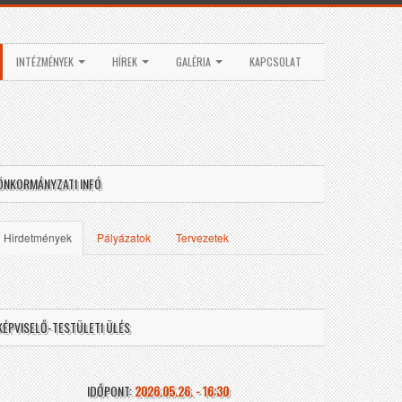
INTÉZMÉNYEK
HÍREK
GALÉRIA
KAPCSOLAT
ÖNKORMÁNYZATI INFÓ
Hirdetmények
Pályázatok
Tervezetek
KÉPVISELŐ-TESTÜLETI ÜLÉS
IDŐPONT:
2026.05.26. - 16:30