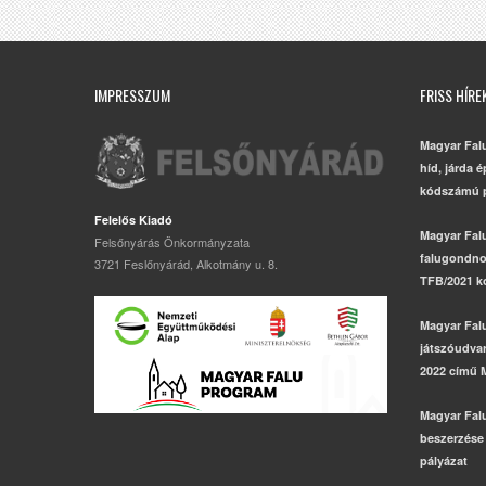
IMPRESSZUM
FRISS HÍRE
Magyar Fal
híd, járda 
kódszámú p
Felelős Kiadó
Magyar Fal
Felsőnyárás Önkormányzata
falugondno
3721 Feslőnyárád, Alkotmány u. 8.
TFB/2021 k
Magyar Fal
játszóudvar,
2022 című 
Magyar Fal
beszerzése
pályázat