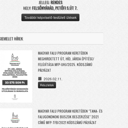
JELLEG:
RENDES
HELY:
FELSŐNYÁRÁD, PETŐFI S.ÚT 7.
További képviselő-testületi ülések
KIEMELET HÍREK
MAGYAR FALU PROGRAM KERETÉBEN
MEGHIRDETETT ÚT, HÍD, JÁRDA ÉPÍTÉSE/
FELÚJÍTÁSA MFP-UHJ/2025. KÓDSZÁMÚ
PÁLYÁZAT
2026.02.11.
Részletek
MAGYAR FALU PROGRAM KERETÉBEN "TANA- ÉS
FALUGONDNOKI BUSZOK BESZERZÉSE" 2021
CÍMŰ MFP-TFB/2021 KÓDSZÁMÚ PÁLYÁZAT