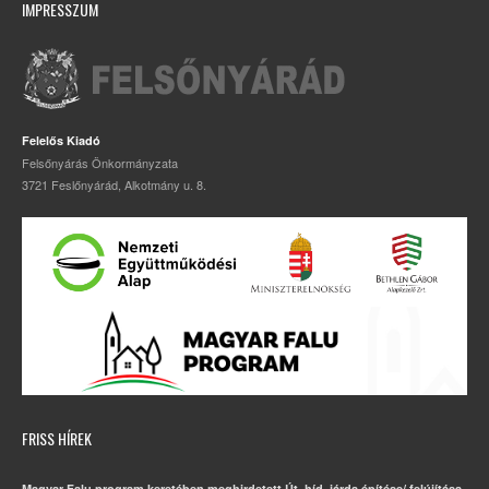
IMPRESSZUM
Felelős Kiadó
Felsőnyárás Önkormányzata
3721 Feslőnyárád, Alkotmány u. 8.
FRISS HÍREK
Magyar Falu program keretében meghirdetett Út, híd, járda építése/ felújítása