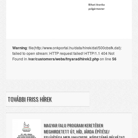
Warning
: file(http://www.onkportal.hu/data/hirek/dat/500cbsfk.dat):
failed to open stream: HTTP request failed! HTTP/1.1 404 Not
Found in
/var/customers/webs/fnyarad/hirek2.php
on line
56
TOVÁBBI FRISS HÍREK
MAGYAR FALU PROGRAM KERETÉBEN
MEGHIRDETETT ÚT, HÍD, JÁRDA ÉPÍTÉSE/
FELÚJÍTÁSA MFP-UHJ/2025. KÓDSZÁMÚ PÁLYÁZAT