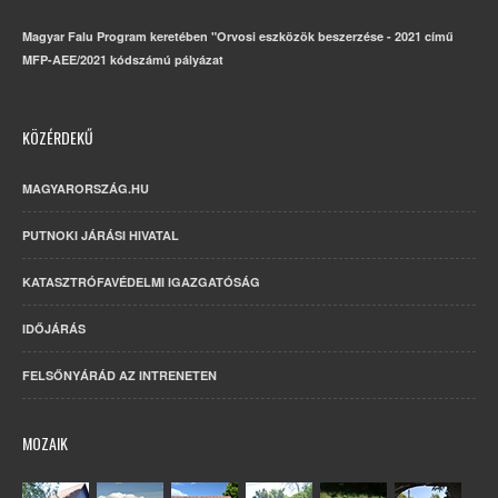
Magyar Falu Program keretében "Orvosi eszközök beszerzése - 2021 című
MFP-AEE/2021 kódszámú pályázat
KÖZÉRDEKŰ
MAGYARORSZÁG.HU
PUTNOKI JÁRÁSI HIVATAL
KATASZTRÓFAVÉDELMI IGAZGATÓSÁG
IDŐJÁRÁS
FELSŐNYÁRÁD AZ INTRENETEN
MOZAIK