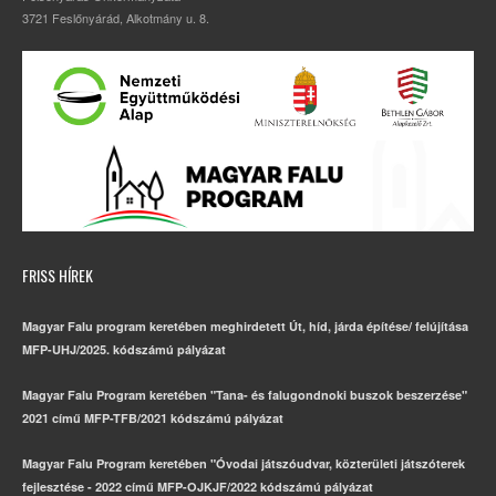
3721 Feslőnyárád, Alkotmány u. 8.
FRISS HÍREK
Magyar Falu program keretében meghirdetett Út, híd, járda építése/ felújítása
MFP-UHJ/2025. kódszámú pályázat
Magyar Falu Program keretében "Tana- és falugondnoki buszok beszerzése"
2021 című MFP-TFB/2021 kódszámú pályázat
Magyar Falu Program keretében "Óvodai játszóudvar, közterületi játszóterek
fejlesztése - 2022 című MFP-OJKJF/2022 kódszámú pályázat