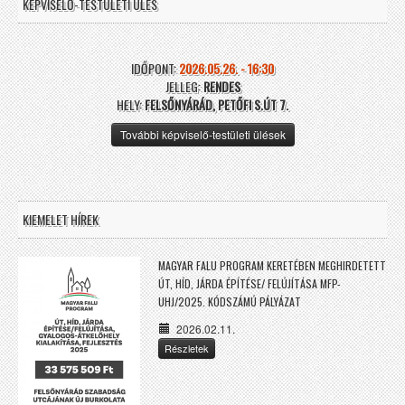
KÉPVISELŐ-TESTÜLETI ÜLÉS
IDŐPONT:
2026.05.26. - 16:30
JELLEG:
RENDES
HELY:
FELSŐNYÁRÁD, PETŐFI S.ÚT 7.
További képviselő-testületi ülések
KIEMELET HÍREK
MAGYAR FALU PROGRAM KERETÉBEN MEGHIRDETETT
ÚT, HÍD, JÁRDA ÉPÍTÉSE/ FELÚJÍTÁSA MFP-
UHJ/2025. KÓDSZÁMÚ PÁLYÁZAT
2026.02.11.
Részletek