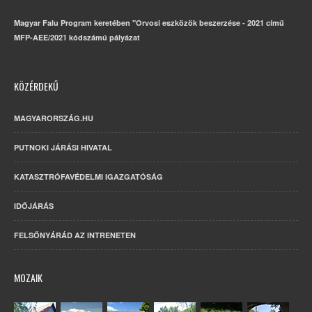
Magyar Falu Program keretében "Orvosi eszközök beszerzése - 2021 című
MFP-AEE/2021 kódszámú pályázat
KÖZÉRDEKŰ
MAGYARORSZÁG.HU
PUTNOKI JÁRÁSI HIVATAL
KATASZTRÓFAVÉDELMI IGAZGATÓSÁG
IDŐJÁRÁS
FELSŐNYÁRÁD AZ INTRENETEN
MOZAIK