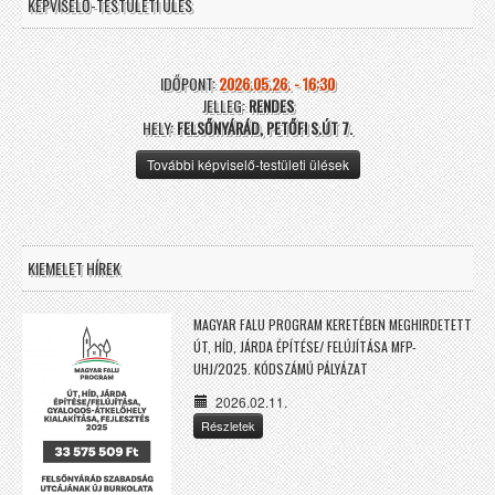
KÉPVISELŐ-TESTÜLETI ÜLÉS
IDŐPONT:
2026.05.26. - 16:30
JELLEG:
RENDES
HELY:
FELSŐNYÁRÁD, PETŐFI S.ÚT 7.
További képviselő-testületi ülések
KIEMELET HÍREK
MAGYAR FALU PROGRAM KERETÉBEN MEGHIRDETETT
ÚT, HÍD, JÁRDA ÉPÍTÉSE/ FELÚJÍTÁSA MFP-
UHJ/2025. KÓDSZÁMÚ PÁLYÁZAT
2026.02.11.
Részletek