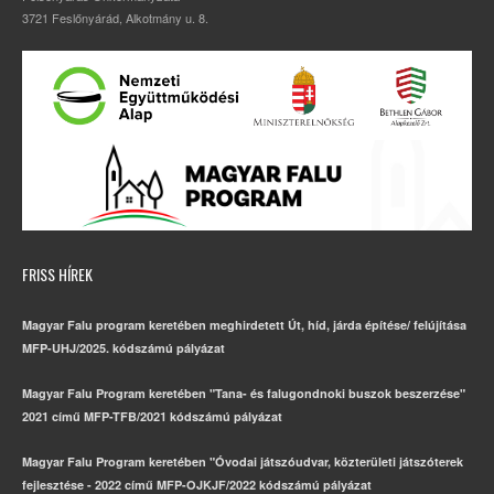
3721 Feslőnyárád, Alkotmány u. 8.
FRISS HÍREK
Magyar Falu program keretében meghirdetett Út, híd, járda építése/ felújítása
MFP-UHJ/2025. kódszámú pályázat
Magyar Falu Program keretében "Tana- és falugondnoki buszok beszerzése"
2021 című MFP-TFB/2021 kódszámú pályázat
Magyar Falu Program keretében "Óvodai játszóudvar, közterületi játszóterek
fejlesztése - 2022 című MFP-OJKJF/2022 kódszámú pályázat