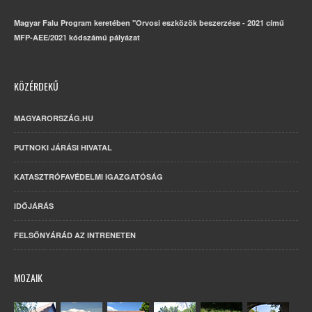
Magyar Falu Program keretében "Orvosi eszközök beszerzése - 2021 című
MFP-AEE/2021 kódszámú pályázat
KÖZÉRDEKŰ
MAGYARORSZÁG.HU
PUTNOKI JÁRÁSI HIVATAL
KATASZTRÓFAVÉDELMI IGAZGATÓSÁG
IDŐJÁRÁS
FELSŐNYÁRÁD AZ INTRENETEN
MOZAIK