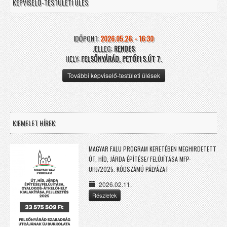
KÉPVISELŐ-TESTÜLETI ÜLÉS
IDŐPONT:
2026.05.26. - 16:30
JELLEG:
RENDES
HELY:
FELSŐNYÁRÁD, PETŐFI S.ÚT 7.
További képviselő-testületi ülések
KIEMELET HÍREK
MAGYAR FALU PROGRAM KERETÉBEN MEGHIRDETETT
ÚT, HÍD, JÁRDA ÉPÍTÉSE/ FELÚJÍTÁSA MFP-
UHJ/2025. KÓDSZÁMÚ PÁLYÁZAT
2026.02.11.
Részletek