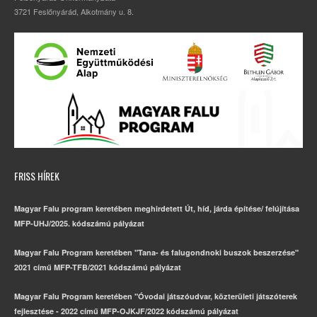
3721 Feslőnyárád, Alkotmány u. 8.
FRISS HÍREK
Magyar Falu program keretében meghirdetett Út, híd, járda építése/ felújítása
MFP-UHJ/2025. kódszámú pályázat
Magyar Falu Program keretében "Tana- és falugondnoki buszok beszerzése"
2021 című MFP-TFB/2021 kódszámú pályázat
Magyar Falu Program keretében "Óvodai játszóudvar, közterületi játszóterek
fejlesztése - 2022 című MFP-OJKJF/2022 kódszámú pályázat