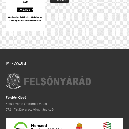
IMPRESSZUM
Felelős Kiadó
Felsőnyárás Önkormányzata
3721 Feslőnyárád, Alkotmány u. 8.